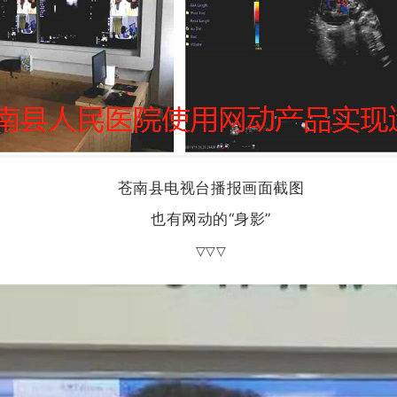
苍
南县
电视台播报画面截图
也有网动的“身影”
▽
▽▽