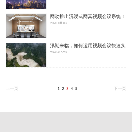
网动推出沉浸式网真视频会议系统！
2020-08-03
汛期来临，如何运用视频会议快速实
现应急指挥
2020-07-20
上一页
1
2
3
4
5
下一页