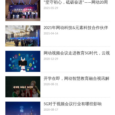
“坚守初心，砥砺奋进”——网动20周
年厦门团建活动圆满举办
2021-05-29
2021年网动科技&元素科技合作伙伴
大会暨网动科技20周年庆典圆满落
2021-04-14
幕！
网动视频会议走进教育5G时代，云视
讯赋能未来可期
2020-12-29
开学在即，网动智慧教育融合视讯解
决方案帮助学校解决难题
2020-08-31
5G对于视频会议行业有哪些影响
2020-08-17