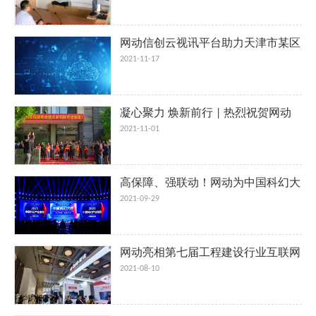
网动信创云视讯平台助力天津市某区
监察委国产化改造
2021-11-17
凝心聚力 焕新前行 | 热烈祝贺网动
技术研究院乔迁新址！
2021-11-01
高保障、强联动！网动为中国科幻大
会提供云视频支撑
2021-09-29
网动亮相第七届工程建设行业互联网
大会
2021-08-10